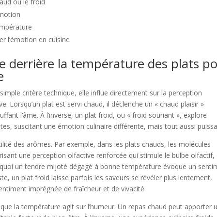
ud ou le froid
émotion
température
ier l’émotion en cuisine
ie derrière la température des plats p
e
imple critère technique, elle influe directement sur la perception
e. Lorsqu’un plat est servi chaud, il déclenche un « chaud plaisir »
ffant l’âme. À l’inverse, un plat froid, ou « froid souriant », explore
ntes, suscitant une émotion culinaire différente, mais tout aussi puiss
tilité des arômes. Par exemple, dans les plats chauds, les molécules
sant une perception olfactive renforcée qui stimule le bulbe olfactif,
ourquoi un tendre mijoté dégagé à bonne température évoque un senti
e, un plat froid laisse parfois les saveurs se révéler plus lentement,
ntiment imprégnée de fraîcheur et de vivacité.
que la température agit sur l’humeur. Un repas chaud peut apporter 