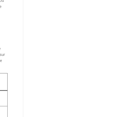
 ou
te
e
 sur
le