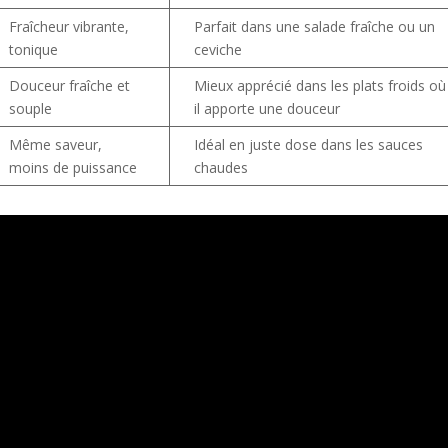
Fraîcheur vibrante,
Parfait dans une salade fraîche ou un
tonique
ceviche
Douceur fraîche et
Mieux apprécié dans les plats froids où
souple
il apporte une douceur
Même saveur,
Idéal en juste dose dans les sauces
moins de puissance
chaudes