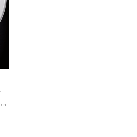
,
n un