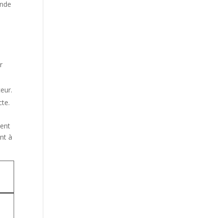
ande
r
eur.
cte.
ient
nt à