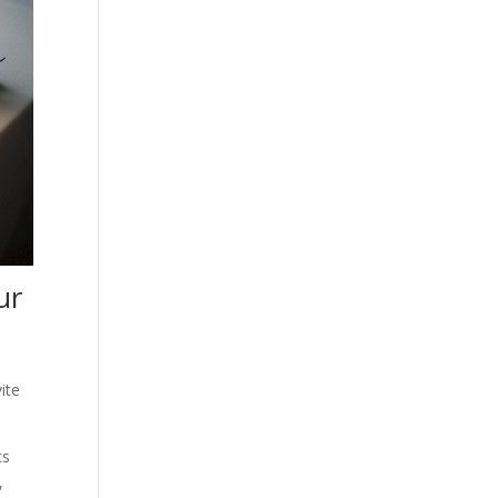
ur
ite
ts
,