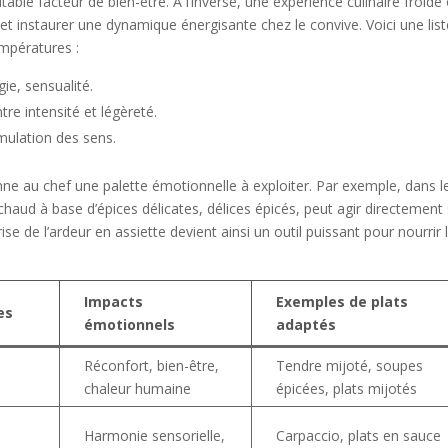
ble facteur de bien-être. À l’inverse, une expérience culinaire froide
ns et instaurer une dynamique énergisante chez le convive. Voici une lis
empératures :
ie, sensualité.
tre intensité et légèreté.
imulation des sens.
e au chef une palette émotionnelle à exploiter. Par exemple, dans l
 chaud à base d’épices délicates, délices épicés, peut agir directement
rise de l’ardeur en assiette devient ainsi un outil puissant pour nourrir 
Impacts
Exemples de plats
es
émotionnels
adaptés
Réconfort, bien-être,
Tendre mijoté, soupes
chaleur humaine
épicées, plats mijotés
Harmonie sensorielle,
Carpaccio, plats en sauce