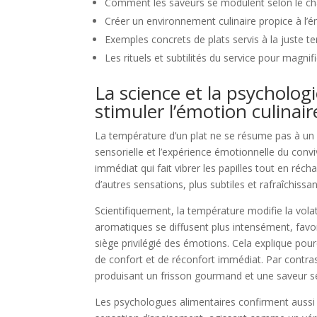
Comment les saveurs se modulent selon le cha
Créer un environnement culinaire propice à l’
Exemples concrets de plats servis à la juste 
Les rituels et subtilités du service pour magnif
La science et la psycholog
stimuler l’émotion culinair
La température d’un plat ne se résume pas à un s
sensorielle et l’expérience émotionnelle du conviv
immédiat qui fait vibrer les papilles tout en réchau
d’autres sensations, plus subtiles et rafraîchissa
Scientifiquement, la température modifie la vola
aromatiques se diffusent plus intensément, favori
siège privilégié des émotions. Cela explique p
de confort et de réconfort immédiat. Par contrast
produisant un frisson gourmand et une saveur se
Les psychologues alimentaires confirment aussi 