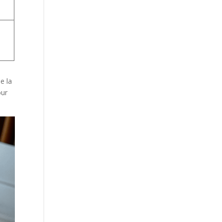
e la
our