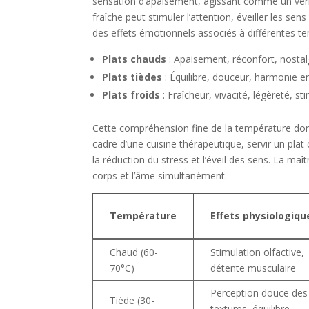
sensation d’apaisement, agissant comme un vérita
fraîche peut stimuler l’attention, éveiller les se
des effets émotionnels associés à différentes t
Plats chauds
: Apaisement, réconfort, nostalg
Plats tièdes
: Équilibre, douceur, harmonie en
Plats froids
: Fraîcheur, vivacité, légèreté, st
Cette compréhension fine de la température donn
cadre d’une cuisine thérapeutique, servir un plat
la réduction du stress et l’éveil des sens. La maît
corps et l’âme simultanément.
Température
Effets physiologiqu
Chaud (60-
Stimulation olfactive,
70°C)
détente musculaire
Perception douce des
Tiède (30-
textures, équilibre