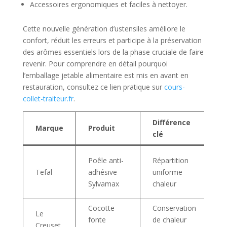
Accessoires ergonomiques et faciles à nettoyer.
Cette nouvelle génération d’ustensiles améliore le
confort, réduit les erreurs et participe à la préservation
des arômes essentiels lors de la phase cruciale de faire
revenir. Pour comprendre en détail pourquoi
l’emballage jetable alimentaire est mis en avant en
restauration, consultez ce lien pratique sur
cours-
collet-traiteur.fr
.
Différence
A
Marque
Produit
clé
n
C
Poêle anti-
Répartition
s
Tefal
adhésive
uniforme
a
Sylvamax
chaleur
o
Cocotte
Conservation
M
Le
fonte
de chaleur
pa
Creuset