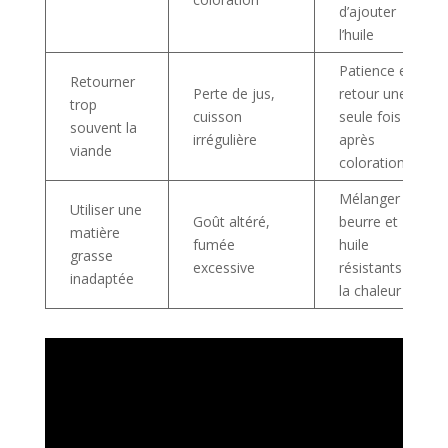
d’ajouter
l’huile
Patience et
Retourner
Perte de jus,
retour une
trop
cuisson
seule fois
souvent la
irrégulière
après
viande
coloration
Mélanger
Utiliser une
Goût altéré,
beurre et
matière
fumée
huile
grasse
excessive
résistants à
inadaptée
la chaleur