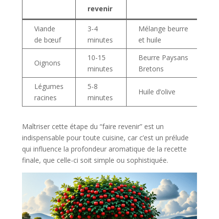
revenir
Viande
3-4
Mélange beurre
F
de bœuf
minutes
et huile
10-15
Beurre Paysans
Oignons
F
minutes
Bretons
Légumes
5-8
Huile d’olive
F
racines
minutes
Maîtriser cette étape du “faire revenir” est un
indispensable pour toute cuisine, car c’est un prélude
qui influence la profondeur aromatique de la recette
finale, que celle-ci soit simple ou sophistiquée.