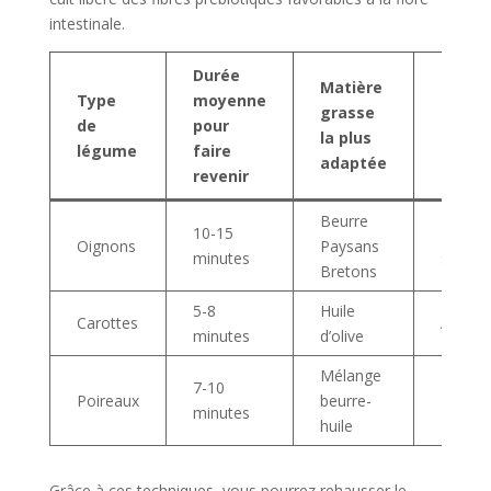
intestinale.
Durée
Matière
Type
moyenne
grasse
Usage 
de
pour
la plus
coura
légume
faire
adaptée
revenir
Beurre
10-15
Base d
Oignons
Paysans
minutes
soupe
Bretons
5-8
Huile
Carottes
Accom
minutes
d’olive
Mélange
7-10
Poireaux
beurre-
Entrée
minutes
huile
Grâce à ces techniques, vous pourrez rehausser le