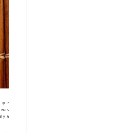
s que
leurs
l y a