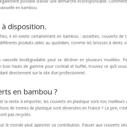
l est également possible d’avoir une démarche écoresponsable. Comment
a vaisselle en bambou.
à disposition.
hez, il en existe certainement en bambou : assiettes, couverts de t
r différents produits utiles au quotidien, comme les brosses à dents o
a vaisselle biodégradable peut se décliner en plusieurs modèles. Pe
 bois hauts de gamme pour cocktail et buffet, trouvez ce qu’il vous
ant directement sur le site d’un professionnel.
verts en bambou ?
et la vente à emporter, les couverts en plastique sont nos meilleurs 
lions de tonnes de plastique sont déversées en France ? Le pire, c’es
sont pas recyclés.
out le monde peut apporter sa contribution. Passer aux couverts jet