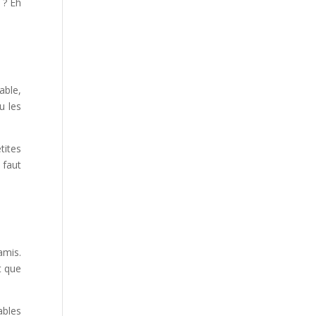
 ? Eh
able,
u les
tites
 faut
amis.
t que
ables