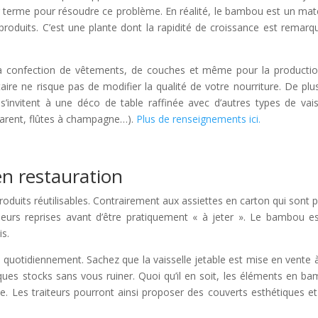
g terme pour résoudre ce problème. En réalité, le bambou est un mat
 produits. C’est une plante dont la rapidité de croissance est remarq
ur la confection de vêtements, de couches et même pour la producti
aire ne risque pas de modifier la qualité de votre nourriture. De plus
’invitent à une déco de table raffinée avec d’autres types de vais
nsparent, flûtes à champagne…).
Plus de renseignements ici.
en restauration
duits réutilisables. Contrairement aux assiettes en carton qui sont p
sieurs reprises avant d’être pratiquement « à jeter ». Le bambou e
s.
quotidiennement. Sachez que la vaisselle jetable est mise en vente à
ques stocks sans vous ruiner. Quoi qu’il en soit, les éléments en b
de. Les traiteurs pourront ainsi proposer des couverts esthétiques et