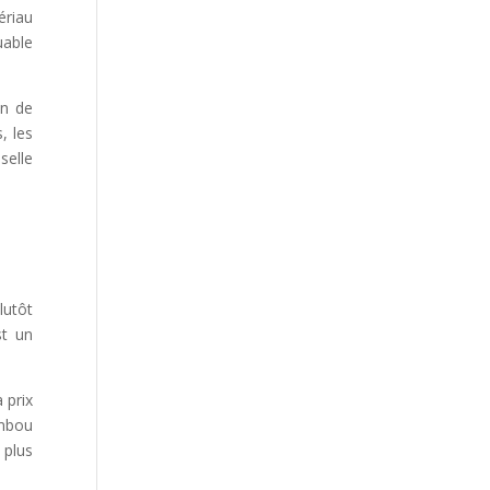
ériau
uable
on de
, les
selle
lutôt
st un
 prix
ambou
 plus