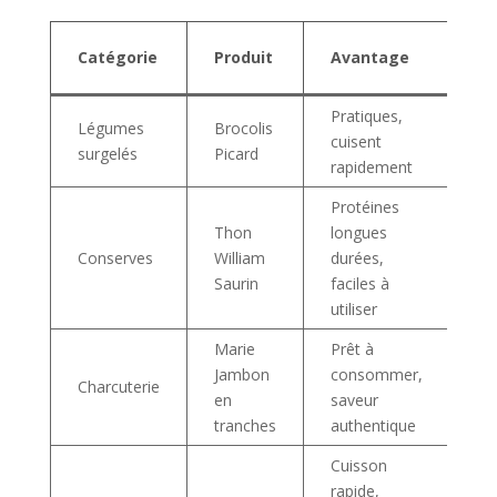
Co
Catégorie
Produit
Avantage
co
Pratiques,
Légumes
Brocolis
Co
cuisent
surgelés
Picard
-1
rapidement
Protéines
Thon
longues
Co
Conserves
William
durées,
fr
Saurin
faciles à
ou
utiliser
Marie
Prêt à
Jambon
consommer,
Ga
Charcuterie
en
saveur
fra
tranches
authentique
Cuisson
rapide,
Co