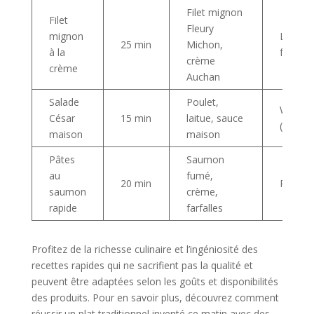
Filet mignon
Filet
Fleury
mignon
Leader 
25 min
Michon,
à la
fromag
crème
crème
Auchan
Salade
Poulet,
William
César
15 min
laitue, sauce
(poulet
maison
maison
Pâtes
Saumon
au
fumé,
20 min
Picard,
saumon
crème,
rapide
farfalles
Profitez de la richesse culinaire et l’ingéniosité des
recettes rapides qui ne sacrifient pas la qualité et
peuvent être adaptées selon les goûts et disponibilités
des produits. Pour en savoir plus, découvrez comment
réussir un plat traditionnel inventé ce matin avec des