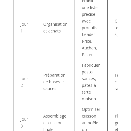
Établir
une liste
précise
avec
Gain de
Jour
Organisation
produits
temps
1
et achats
Leader
significat
Price,
Auchan,
Picard
Fabriquer
pesto,
Préparation
Facilite l
Jour
sauces,
de bases et
cuisson
2
pâtes à
sauces
rapide
tarte
maison
Optimiser
Assemblage
cuisson
Plat
Jour
et cuisson
au poêle
gourma
3
finale
ou
et expre