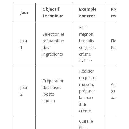
Objectif
Exemple
Produit
Jour
technique
concret
recomm
Filet
Sélection et
mignon,
Jour
préparation
brocolis
Fleury Mi
1
des
surgelés,
Picard
ingrédients
crème
fraîche
Réaliser
un pesto
Préparation
maison,
Auchan
Jour
des bases
préparer
(crème,
2
(pesto,
la sauce
basilic)
sauce)
à la
crème
Cuire le
filet