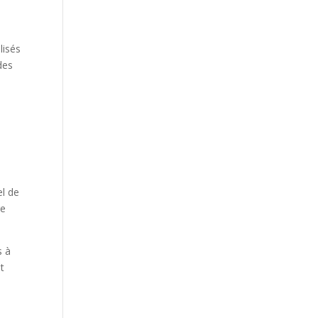
lisés
 des
el de
re
s à
t