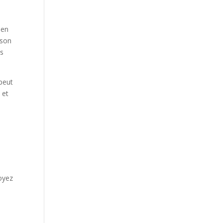
 en
ison
es
peut
 et
voyez
i