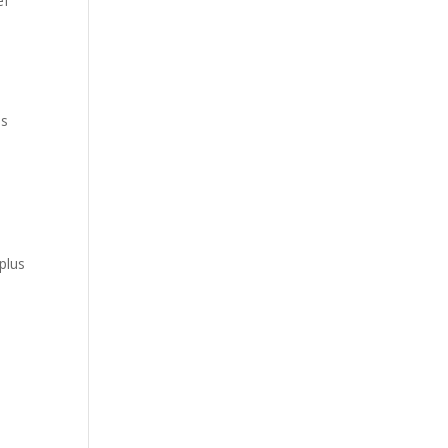
ef
es
plus