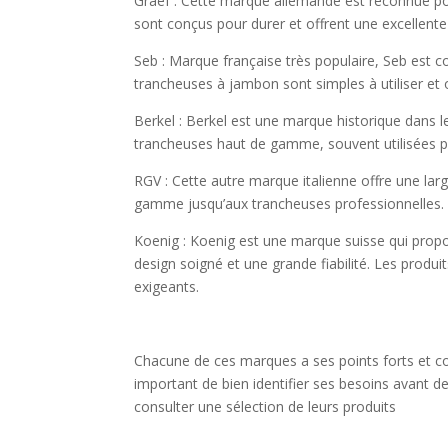
Graef : Cette marque allemande est reconnue pou
sont conçus pour durer et offrent une excellen
Seb : Marque française très populaire, Seb est c
trancheuses à jambon sont simples à utiliser et o
Berkel : Berkel est une marque historique dans le
trancheuses haut de gamme, souvent utilisées par 
RGV : Cette autre marque italienne offre une l
gamme jusqu’aux trancheuses professionnelles. R
Koenig : Koenig est une marque suisse qui prop
design soigné et une grande fiabilité. Les produi
exigeants.
Chacune de ces marques a ses points forts et cor
important de bien identifier ses besoins avant d
consulter une sélection de leurs produits