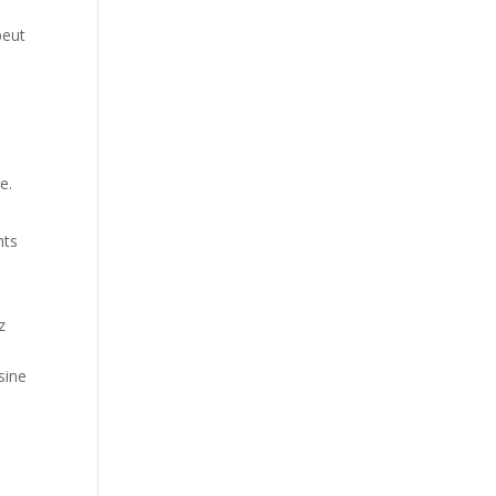
peut
e.
nts
z
s
sine