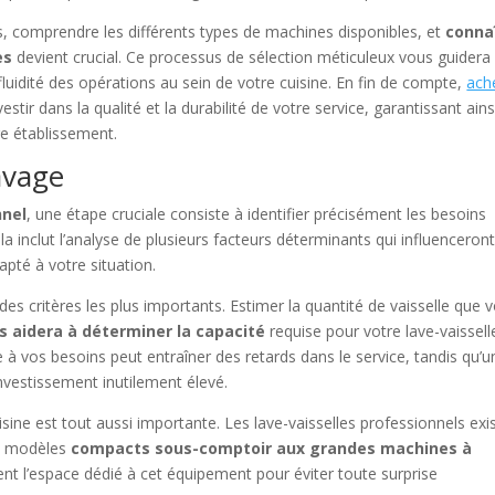
s, comprendre les différents types de machines disponibles, et
conna
es
devient crucial. Ce processus de sélection méticuleux vous guidera
 fluidité des opérations au sein de votre cuisine. En fin de compte,
ach
nvestir dans la qualité et la durabilité de votre service, garantissant ains
re établissement.
lavage
nnel
, une étape cruciale consiste à identifier précisément les besoins
a inclut l’analyse de plusieurs facteurs déterminants qui influenceron
apté à votre situation.
des critères les plus importants. Estimer la quantité de vaisselle que 
s aidera à déterminer la capacité
requise pour votre lave-vaissell
 vos besoins peut entraîner des retards dans le service, tandis qu’u
vestissement inutilement élevé.
isine est tout aussi importante. Les lave-vaisselles professionnels exi
des modèles
compacts sous-comptoir aux grandes machines à
t l’espace dédié à cet équipement pour éviter toute surprise