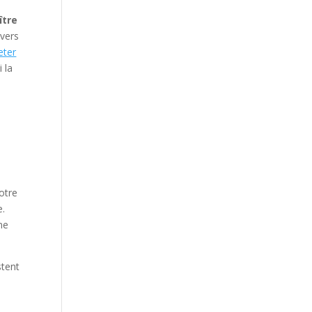
ître
 vers
eter
i la
t
votre
e.
ne
stent