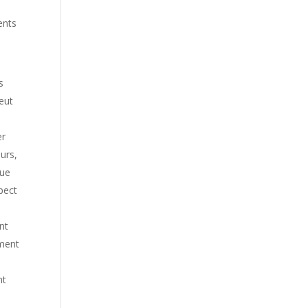
ents
s
eut
er
eurs,
que
pect
nt
ement
nt