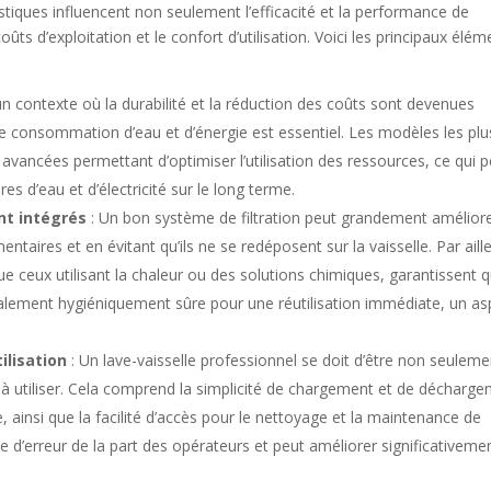
istiques influencent non seulement l’efficacité et la performance de
ûts d’exploitation et le confort d’utilisation. Voici les principaux élém
n contexte où la durabilité et la réduction des coûts sont devenues
ible consommation d’eau et d’énergie est essentiel. Les modèles les plu
vancées permettant d’optimiser l’utilisation des ressources, ce qui p
res d’eau et d’électricité sur le long terme.
nt intégrés
: Un bon système de filtration peut grandement amélior
mentaires et en évitant qu’ils ne se redéposent sur la vaisselle. Par aill
ue ceux utilisant la chaleur ou des solutions chimiques, garantissent 
galement hygiéniquement sûre pour une réutilisation immédiate, un as
ilisation
: Un lave-vaisselle professionnel se doit d’être non seuleme
à utiliser. Cela comprend la simplicité de chargement et de décharg
ive, ainsi que la facilité d’accès pour le nettoyage et la maintenance de
e d’erreur de la part des opérateurs et peut améliorer significativeme