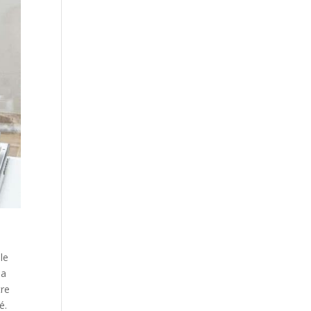
lle
la
tre
é.