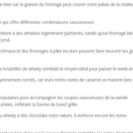
 bien car la graisse du fromage peut couvrir votre palais de la chaleu
e qui offre différentes combinaisons savoureuses.
hèvre à des whiskies légèrement parfumés, tandis qu’un fromage ble
corsé.
crémeux et des fromages à pâte mi-dure peuvent faire ressortir les g
es bouteilles de whisky
semblait le moyen idéal pour passer le week-e
yennement corsés, car leurs riches notes de caramel se marient bien
s populaires pour accompagner les coupes savoureuses de la viande
umées, reflétant la fumée du bœuf grillé.
du whisky à des chocolats noirs nature. Il renforce encore les notes