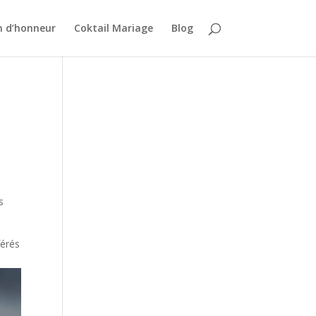
n d’honneur
Coktail Mariage
Blog
s
férés