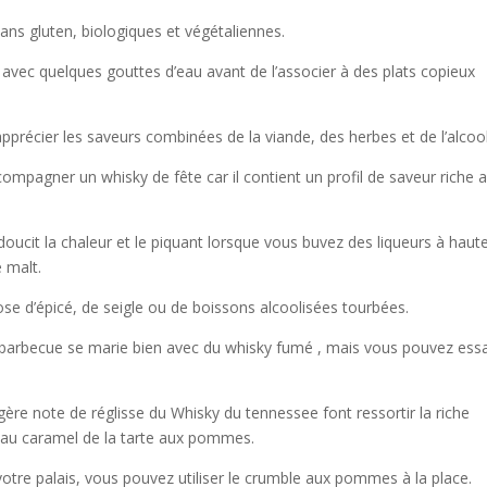
sans gluten, biologiques et végétaliennes.
h avec quelques gouttes d’eau avant de l’associer à des plats copieux
pprécier les saveurs combinées de la viande, des herbes et de l’alcool
ompagner un whisky de fête car il contient un profil de saveur riche 
doucit la chaleur et le piquant lorsque vous buvez des liqueurs à haut
e malt.
ose d’épicé, de seigle ou de boissons alcoolisées tourbées.
e barbecue se marie bien avec du whisky fumé
, mais vous pouvez ess
gère note de réglisse du Whisky du tennessee
font ressortir la riche
 et au caramel de la tarte aux pommes.
votre palais, vous pouvez utiliser le crumble aux pommes à la place.