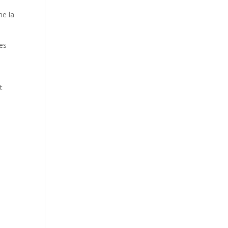
me la
des
t