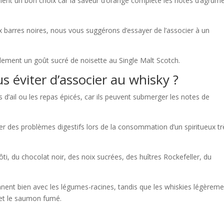
ment un bon choix car la saveur d’orange complète les notes d’agrum
x barres noires, nous vous suggérons d’essayer de l’associer à un
lement un goût sucré de noisette au Single Malt Scotch.
s éviter d’associer au whisky ?
 d’ail ou les repas épicés, car ils peuvent submerger les notes de
r des problèmes digestifs lors de la consommation d’un spiritueux tr
ti, du chocolat noir, des noix sucrées, des huîtres Rockefeller, du
nt bien avec les légumes-racines, tandis que les whiskies légèreme
 et le saumon fumé.