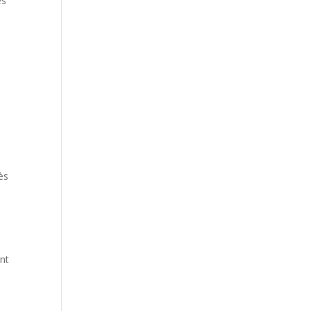
es
ès
nt