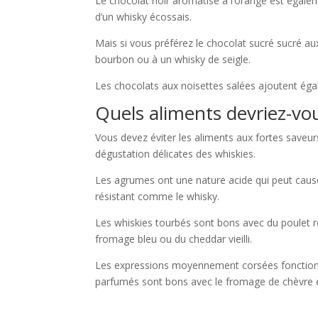
Le chocolat noir aromatisé à l’orange est égale
d’un whisky écossais.
Mais si vous préférez le chocolat sucré sucré au
bourbon ou à un whisky de seigle
.
Les chocolats aux noisettes salées ajoutent éga
Quels aliments devriez-vou
Vous devez éviter les aliments aux fortes saveurs
dégustation délicates des whiskies.
Les agrumes ont une nature acide qui peut cause
résistant comme le whisky.
Les whiskies tourbés sont bons avec du poulet rô
fromage bleu ou du cheddar vieilli.
Les expressions moyennement corsées fonctionne
parfumés sont bons avec le fromage de chèvre