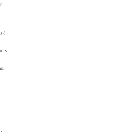
r
u à
oûts
nd.