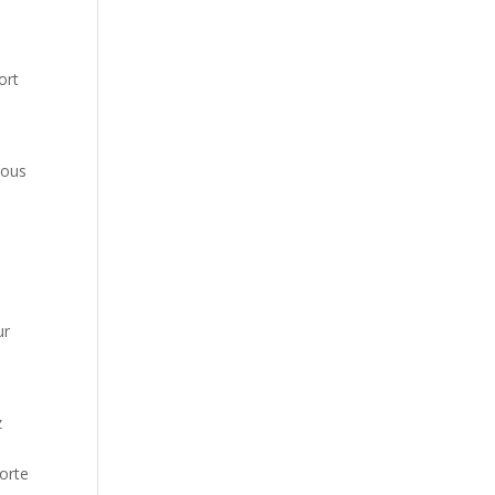
ort
vous
ur
n
z
orte