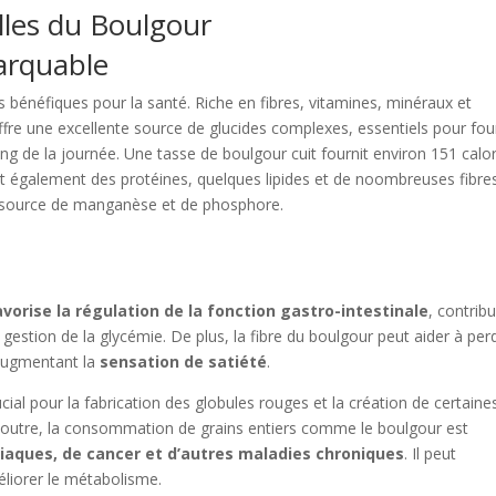
lles du Boulgour
marquable
 bénéfiques pour la santé. Riche en fibres, vitamines, minéraux et
fre une excellente source de glucides complexes, essentiels pour fou
long de la journée. Une tasse de boulgour cuit fournit environ 151 calor
nt également des protéines, quelques lipides et de noombreuses fibre
 source de manganèse et de phosphore.
avorise la régulation de la fonction gastro-intestinale
, contrib
a gestion de la glycémie. De plus, la fibre du boulgour peut aider à per
 augmentant la
sensation de satiété
.
cial pour la fabrication des globules rouges et la création de certaine
 outre, la consommation de grains entiers comme le boulgour est
diaques, de cancer et d’autres maladies chroniques
. Il peut
liorer le métabolisme.