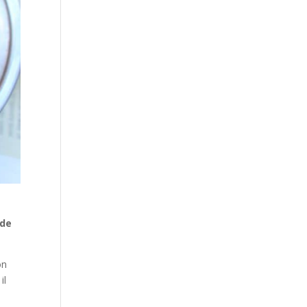
 de
on
il