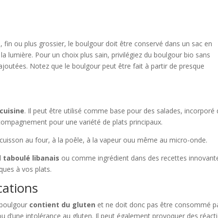
, fin ou plus grossier, le boulgour doit être conservé dans un sac en
la lumière. Pour un choix plus sain, privilégiez du boulgour bio sans
s ajoutées. Notez que le boulgour peut être fait à partir de presque
cuisine
. Il peut être utilisé comme base pour des salades, incorporé
ompagnement pour une variété de plats principaux.
 cuisson au four, à la poêle, à la vapeur ouu même au micro-onde.
l taboulé libanais
ou comme ingrédient dans des recettes innovant
ques à vos plats.
cations
e boulgour
contient du gluten
et ne doit donc pas être consommé p
ou d’une intolérance au gluten. Il peut également provoquer des réact