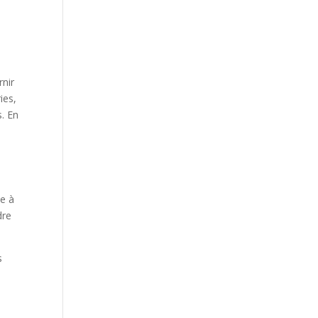
rnir
ies,
s. En
ue à
dre
s