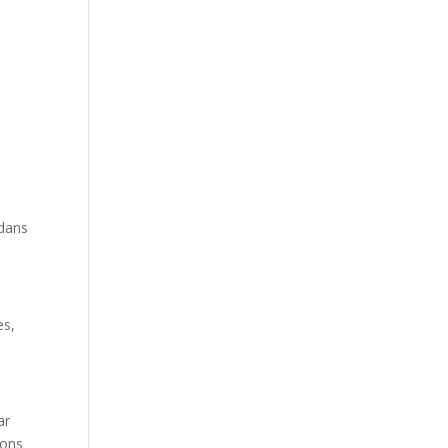
 dans
es,
ar
ions