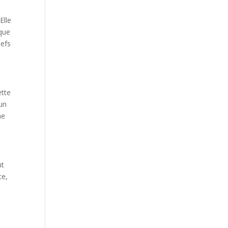
Elle
ique
hefs
ette
 un
ne
nt
te,