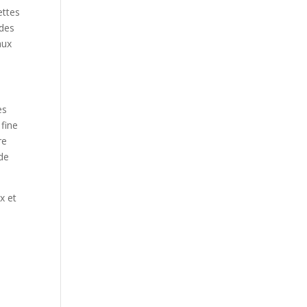
ettes
 des
aux
es
 fine
re
 de
x et