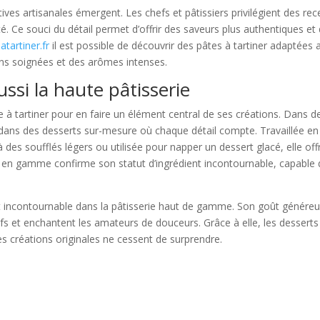
es artisanales émergent. Les chefs et pâtissiers privilégient des rec
é. Ce souci du détail permet d’offrir des saveurs plus authentiques et
atartiner.fr
il est possible de découvrir des pâtes à tartiner adaptées 
ns soignées et des arômes intenses.
ssi la haute pâtisserie
e à tartiner pour en faire un élément central de ses créations. Dans d
e dans des desserts sur-mesure où chaque détail compte. Travaillée en
es soufflés légers ou utilisée pour napper un dessert glacé, elle off
e en gamme confirme son statut d’ingrédient incontournable, capable
t incontournable dans la pâtisserie haut de gamme. Son goût généreu
efs et enchantent les amateurs de douceurs. Grâce à elle, les desserts
s créations originales ne cessent de surprendre.