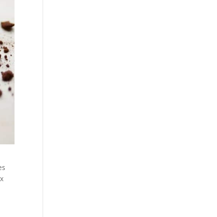
es
ix