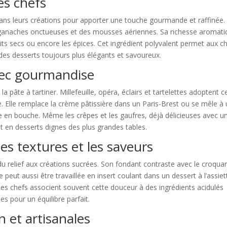
es chefs
 dans leurs créations pour apporter une touche gourmande et raffinée. 
 ganaches onctueuses et des mousses aériennes. Sa richesse aromat
uits secs ou encore les épices. Cet ingrédient polyvalent permet aux c
 des desserts toujours plus élégants et savoureux.
avec gourmandise
a pâte à tartiner. Millefeuille, opéra, éclairs et tartelettes adoptent c
 Elle remplace la crème pâtissière dans un Paris-Brest ou se mêle à
 en bouche. Même les crêpes et les gaufres, déjà délicieuses avec u
t en desserts dignes des plus grandes tables.
es textures et les saveurs
e du relief aux créations sucrées. Son fondant contraste avec le croqua
e peut aussi être travaillée en insert coulant dans un dessert à l’assiet
es chefs associent souvent cette douceur à des ingrédients acidulés
s pour un équilibre parfait.
n et artisanales