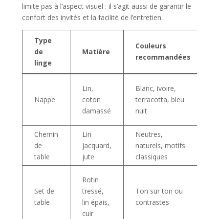
limite pas à l’aspect visuel : il s’agit aussi de garantir le
confort des invités et la facilité de l’entretien.
Type
Couleurs
de
Matière
O
recommandées
linge
D
Lin,
Blanc, ivoire,
f
Nappe
coton
terracotta, bleu
r
damassé
nuit
f
Chemin
Lin
Neutres,
A
de
jacquard,
naturels, motifs
d
table
jute
classiques
M
Rotin
p
Set de
tressé,
Ton sur ton ou
m
table
lin épais,
contrastes
t
cuir