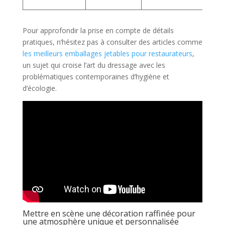
s
Pour approfondir la prise en compte de détails
pratiques, n’hésitez pas à consulter des articles comme
les meilleurs emballages jetables pour restaurateurs
,
un sujet qui croise l’art du dressage avec les
problématiques contemporaines d’hygiène et
d’écologie.
Mettre en scène une décoration raffinée pour
une atmosphère unique et personnalisée