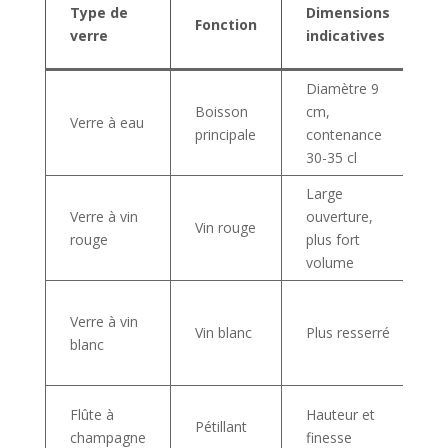
P
Type de
Dimensions
Fonction
s
verre
indicatives
t
Diamètre 9
E
Boisson
cm,
g
Verre à eau
principale
contenance
l
30-35 cl
d
Large
A
Verre à vin
ouverture,
Vin rouge
d
rouge
plus fort
d
volume
E
Verre à vin
d
Vin blanc
Plus resserré
blanc
l
d
E
Flûte à
Hauteur et
Pétillant
r
champagne
finesse