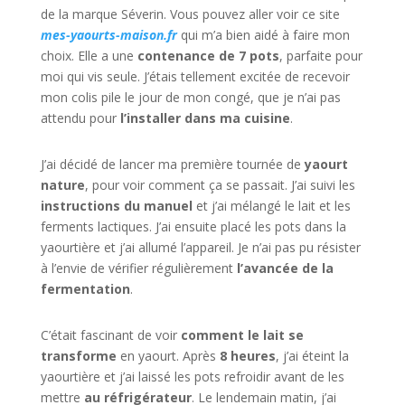
de la marque Séverin. Vous pouvez aller voir ce site
mes-yaourts-maison.fr
qui m’a bien aidé à faire mon
choix. Elle a une
contenance de 7 pots
, parfaite pour
moi qui vis seule. J’étais tellement excitée de recevoir
mon colis pile le jour de mon congé, que je n’ai pas
attendu pour
l’installer dans ma cuisine
.
J’ai décidé de lancer ma première tournée de
yaourt
nature
, pour voir comment ça se passait. J’ai suivi les
instructions du manuel
et j’ai mélangé le lait et les
ferments lactiques. J’ai ensuite placé les pots dans la
yaourtière et j’ai allumé l’appareil. Je n’ai pas pu résister
à l’envie de vérifier régulièrement
l’avancée de la
fermentation
.
C’était fascinant de voir
comment le lait se
transforme
en yaourt. Après
8 heures
, j’ai éteint la
yaourtière et j’ai laissé les pots refroidir avant de les
mettre
au réfrigérateur
. Le lendemain matin, j’ai