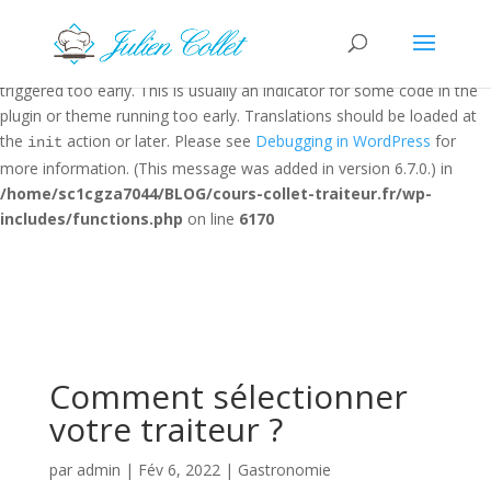
Notice
: Function _load_textdomain_just_in_time was called
incorrectly
. Translation loading for the
domain was
rocket
triggered too early. This is usually an indicator for some code in the
plugin or theme running too early. Translations should be loaded at
the
action or later. Please see
Debugging in WordPress
for
init
more information. (This message was added in version 6.7.0.) in
/home/sc1cgza7044/BLOG/cours-collet-traiteur.fr/wp-
includes/functions.php
on line
6170
Comment sélectionner
votre traiteur ?
par
admin
|
Fév 6, 2022
|
Gastronomie